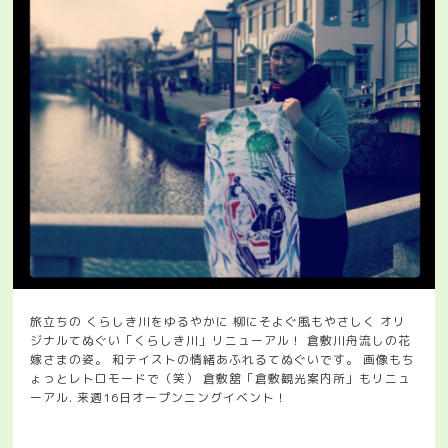
旅立ちの くらしき川をゆるやかに 柳にそよぐ風もやさしく オリ
ジナルてぬぐい「くらしき川」リニューアル！ 倉敷川舟流しの花
嫁さまの姿。 和テイストの情緒あふれるてぬぐいです。 画像もち
ょっとレトロモードで（笑） 倉敷舘「倉敷観光案内所」もリニュ
ーアル. 来週16日オープンニングイベント！