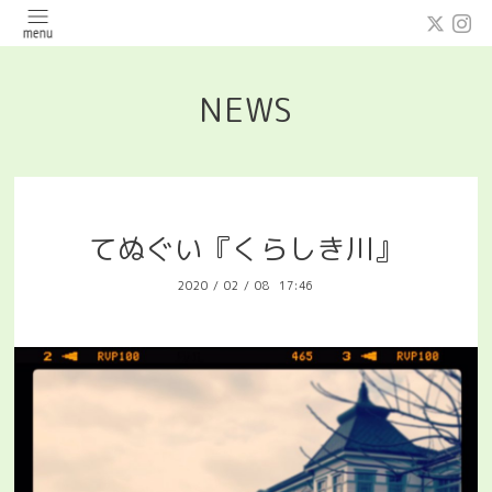
NEWS
てぬぐい『くらしき川』
2020
/
02
/
08 17:46