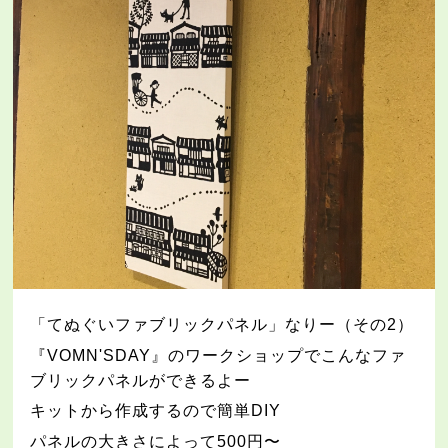
「てぬぐいファブリックパネル」なりー（その2
）
『
VOMN'SDAY
』のワークショップでこんなファ
ブリックパネルができるよー
キットから作成するので簡単
DIY
パネルの大きさによって
500
円〜