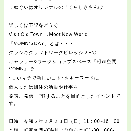
てぬぐいはオリジナルの「くらしきさんぽ」
詳しくは下記をどうぞ
Visit Old Town →Meet New World
『
VOMN’SDAY
』とは・・・
クラシキクラフトワークビレッジ２
F
の
ギャラリー
&
ワークショップスペース『町家空間
VOMN
』で
~
古いマチで新しいコト
~
をキーワードに
個人または団体の活動や仕事を
発表、発信・
PR
することを目的としたイベントで
す。
日時：令和２年２月２３日（日）
11
：
00~16
：
00
会場：町家空間
VOMN
（倉敷市本町
1-30
086-