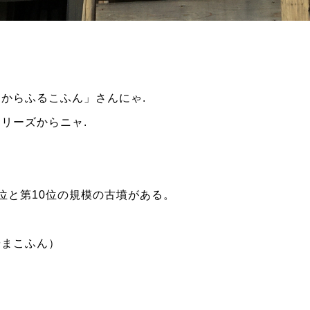
「からふるこふん」さんにゃ
.
リーズからニャ
.
位と第
10
位の規模の古墳がある。
やまこふん）