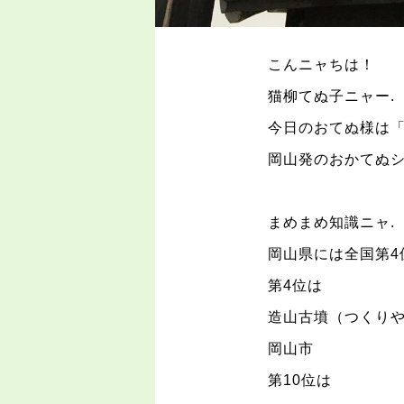
こんニャちは！
猫柳てぬ子ニャー
.
今日のおてぬ様は
岡山発のおかてぬシ
まめまめ知識ニャ
.
岡山県には全国第
4
第
4
位は
造山古墳（つくり
岡山市
第
10
位は