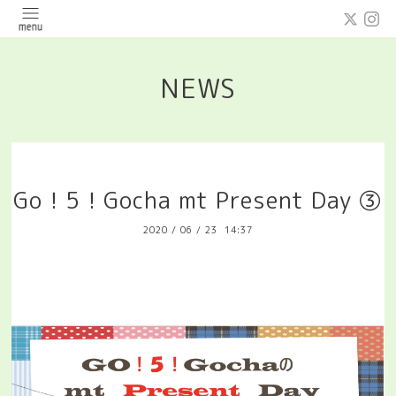
NEWS
Go！5！Gocha mt Present Day ③
2020
/
06
/
23 14:37