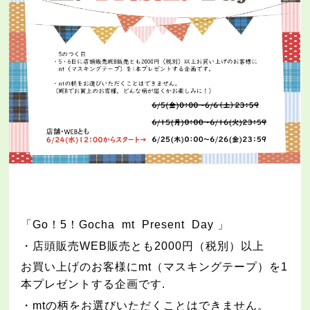
「
Go
！
5
！
Gocha mt Present Day 」
・店頭販売
WEB
販売とも
2000
円（税別）以上
お買い上げのお客様に
mt
（マスキングテープ）を
1
本プレゼントする企画です
.
・
mt
の柄をお選びいただくことはできません。