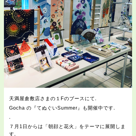
天満屋倉敷店さまの１
F
のブースにて
.
Gocha
の『てぬぐい
Summer
』も開催中です
.
.
７月
1
日からは「朝顔と花火」をテーマに展開しま
す
.