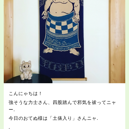
こんにゃちは！
強そうな力士さん、四股踏んで邪気を祓ってニャ
ー
.
今日のおてぬ様は「土俵入り」さんニャ
.
.