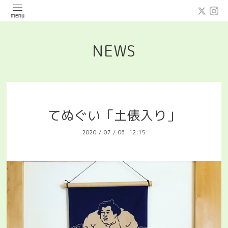
NEWS
てぬぐい「土俵入り」
2020
/
07
/
06 12:15