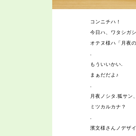
コンニチハ！
今日ハ、ワタシガ
オテヌ様ハ「月夜
.
もういいかい
.
まぁだだよ♪
.
月夜ノシタ
.
狐サン
ミツカルカナ？
.
濱文様さんノデザ