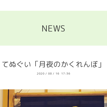
NEWS
てぬぐい「月夜のかくれんぼ」
2020
/
08
/
16 17:36