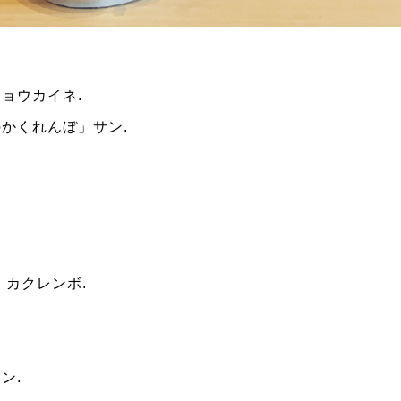
ショウカイネ
.
のかくれんぼ」サン
.
、カクレンボ
.
イン
.