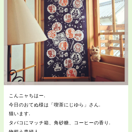
こんニャちはー
.
今日のおてぬ様は「喫茶にじゆら」さん
.
猫います
.
タバコにマッチ箱、角砂糖、コーヒーの香り
.
物想う貴婦人
.