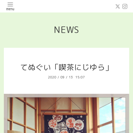
NEWS
てぬぐい「喫茶にじゆら」
2020
/
09
/
13 15:07