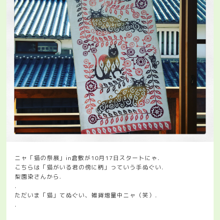
ニャ「猫の祭展」in倉敷が10月17日スタートにゃ.
こちらは「猫がいる君の傍に柄」っていう手ぬぐい.
梨園染さんから.
.
ただいま「猫」てぬぐい、雑貨増量中ニャ（笑）.
.