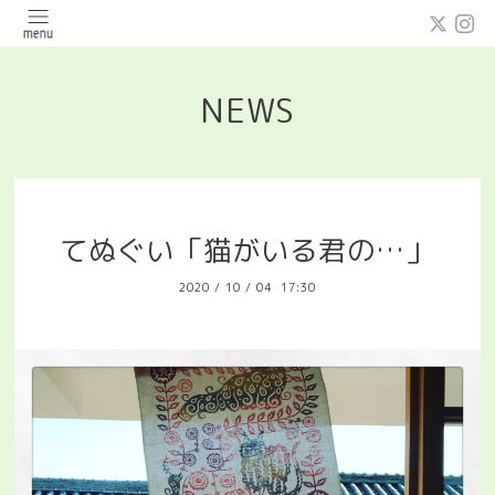
NEWS
てぬぐい「猫がいる君の…」
2020
/
10
/
04 17:30