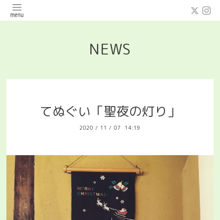
NEWS
てぬぐい「聖夜の灯り」
2020
/
11
/
07 14:19