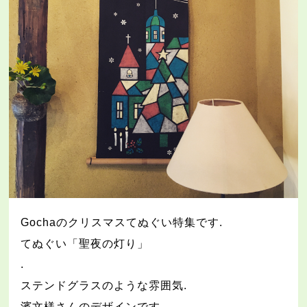
Gocha
のクリスマスてぬぐい特集です
.
てぬぐい「聖夜の灯り」
.
ステンドグラスのような雰囲気
.
濱文様さんのデザインです
.