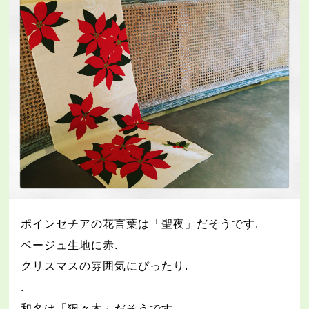
ポインセチアの花言葉は「聖夜」だそうです
.
ベージュ生地に赤
.
クリスマスの雰囲気にぴったり
.
.
和名は「猩々木」だそうです
.