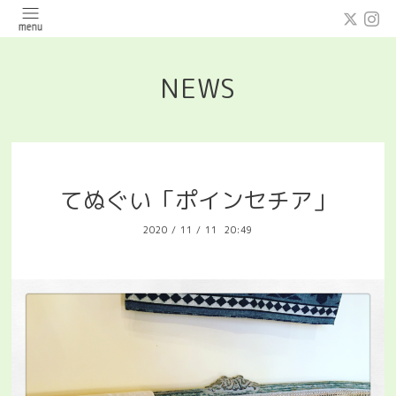
NEWS
てぬぐい「ポインセチア」
2020
/
11
/
11 20:49