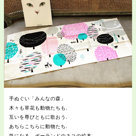
手ぬぐい「みんなの森」
木々も草花も動物たちも
.
互いを尊びともに歌おう
.
あちらこちらに動物たち
.
気になる、ポーランドのネコの絵本
.