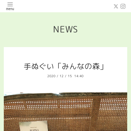
NEWS
手ぬぐい「みんなの森」
2020
/
12
/
15 14:40