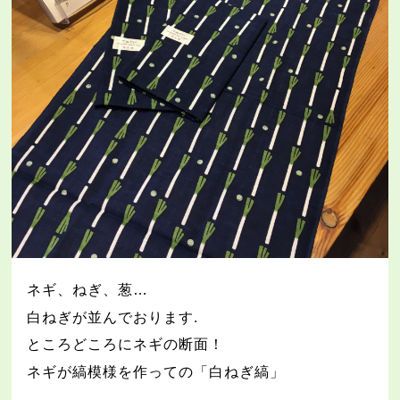
ネギ、ねぎ、葱
…
白ねぎが並んでおります
.
ところどころにネギの断面！
ネギが縞模様を作っての「白ねぎ縞」
.