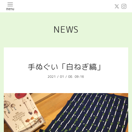
NEWS
手ぬぐい「白ねぎ縞」
2021
/
01
/
08 09:16