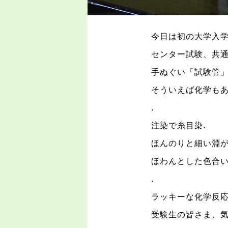
今日は初の大学入
センター試験、共
手ぬぐい「試験管
そういえば化学も
.
注染で糸目染
.
ほんのりと細い淵
ほわんとした色合
.
ラッキーな化学反
受験生の皆さま、