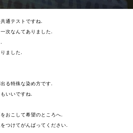
学共通テストですね
.
通一次なんてありました
.
」
.
ありました
.
が出る特殊な染め方です
.
いもいいですね
.
応をおこして希望のところへ
.
気をつけてがんばってください
.