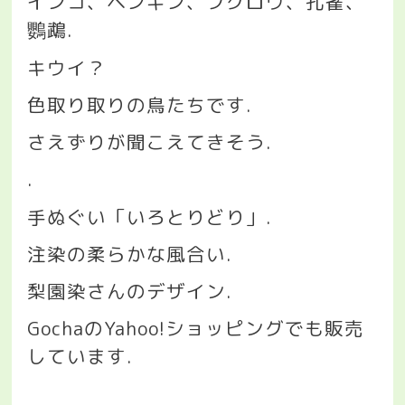
インコ、ペンギン、フクロウ、孔雀、
鸚鵡
.
キウイ？
色取り取りの鳥たちです
.
さえずりが聞こえてきそう
.
.
手ぬぐい「いろとりどり」
.
注染の柔らかな風合い
.
梨園染さんのデザイン
.
Gocha
の
Yahoo!
ショッピングでも販売
しています
.