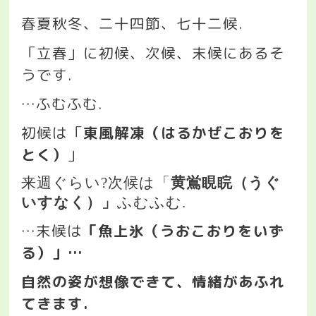
春夏秋冬、二十四節、七十二候
.
「立春」に初候、次候、末候にあるそ
うです
.
…
ふむふむ
.
初候は「
東風解凍（はるかぜこおりを
とく）
」
来週ぐらい
?
次候は「
黄鴬睍睆（うぐ
いすなく）」
ふむふむ
.
…
末候は
「魚上氷（うおこおりをいず
る）」
…
自然の姿が想像できて、情緒があふれ
てきます
.