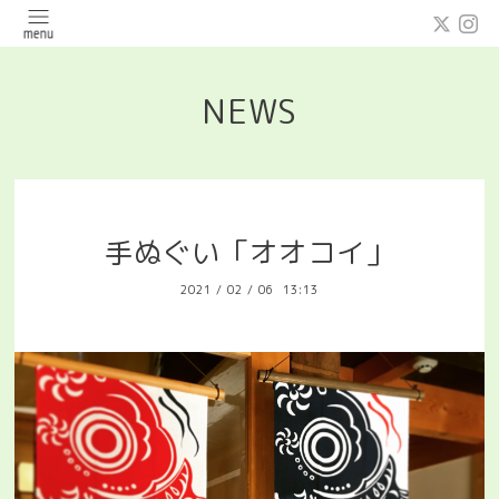
NEWS
手ぬぐい「オオコイ」
2021
/
02
/
06 13:13