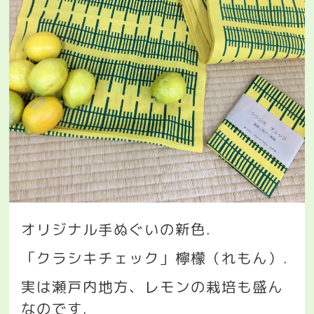
オリジナル手ぬぐいの新色
.
「クラシキチェック」檸檬（れもん）
.
実は瀬戸内地方、レモンの栽培も盛ん
なのです
.