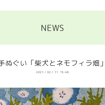
NEWS
手ぬぐい「柴犬とネモフィラ畑
2021
/
02
/
11 15:46