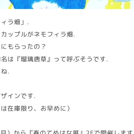
フィラ畑」
.
のカップルがネモフィラ畑
.
誰にもらったの？
和名は『瑠璃唐草』って呼ぶそうです
.
すね
.
デザインです
.
畑は在庫限り、お早めに）
（月）から『春のてぬはな展』
2F
で開催します