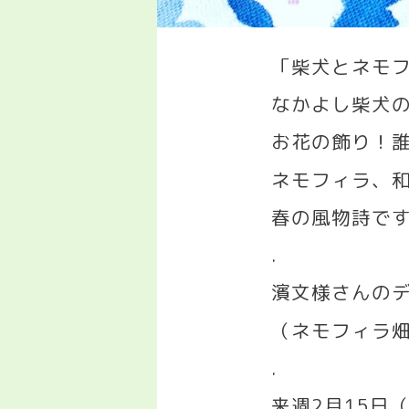
「柴犬とネモ
なかよし柴犬
お花の飾り！
ネモフィラ、
春の風物詩で
.
濱文様さんの
（ネモフィラ
.
来週
2
月
15
日