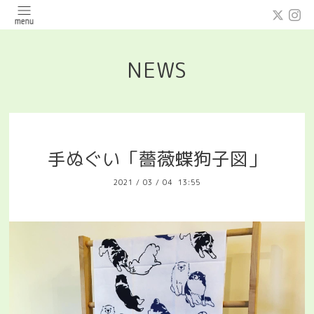
NEWS
手ぬぐい「薔薇蝶狗子図」
2021
/
03
/
04 13:55