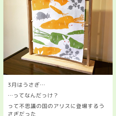
3
月はうさぎ
…
…
ってなんだっけ？
って不思議の国のアリスに登場するう
さぎだった