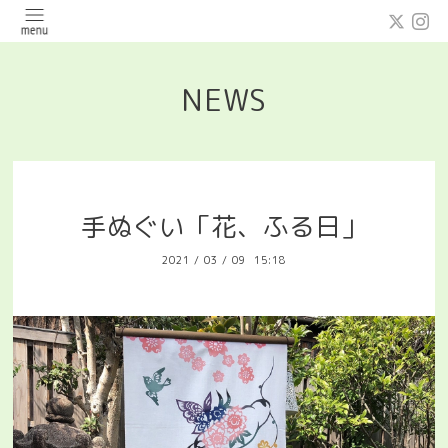
NEWS
手ぬぐい「花、ふる日」
2021
/
03
/
09 15:18