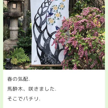
春の気配
.
馬酔木、咲きました
.
そこでパチリ
.