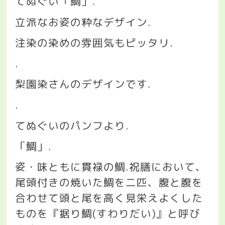
てぬぐい「鯛」
.
立派なお姿の粋なデザイン
.
注染の染めの雰囲気もピッタリ
.
.
梨園染さんのデザインです
.
.
てぬぐいのパンフより
.
「鯛」
.
姿・味ともに貫禄の鯛
.
祝膳において、
尾頭付きの焼いた鯛を二匹、腹と腹を
合わせて頭と尾を高く見栄えよくした
ものを『据り鯛
(
すわりだい
)
』と呼び