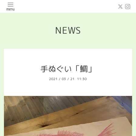
NEWS
手ぬぐい「鯛」
2021
/
03
/
21 11:30