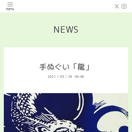
NEWS
手ぬぐい「龍」
2021
/
03
/
26 09:46