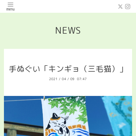
NEWS
手ぬぐい「キンギョ（三毛猫）」
2021
/
04
/
09 07:47