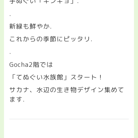
手ぬぐい「キンギョ」
.
.
新緑も鮮やか
.
これからの季節にピッタリ
.
.
Gocha2
階では
「てぬぐい水族館」スタート！
サカナ、水辺の生き物デザイン集めて
ます
.