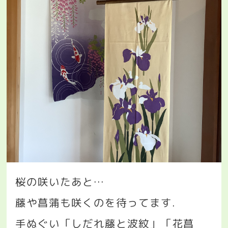
桜の咲いたあと
…
藤や菖蒲も咲くのを待ってます
.
手ぬぐい「しだれ藤と波紋」「花菖