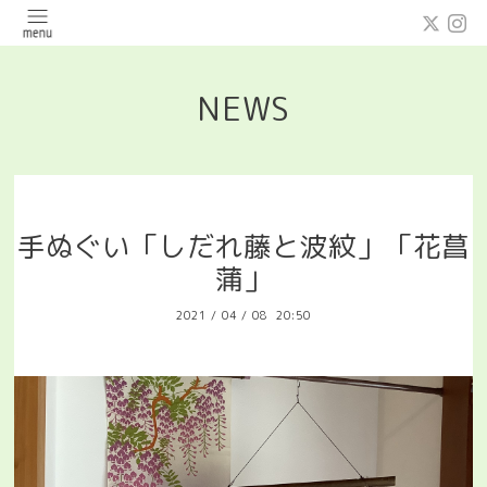
NEWS
手ぬぐい「しだれ藤と波紋」「花菖
蒲」
2021
/
04
/
08 20:50