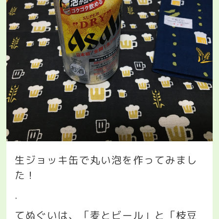
生ジョッキ缶で丸い泡を作ってみまし
た！
.
てぬぐいは、「麦とビール」と「枝豆