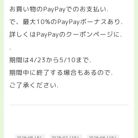
お買い物の
PayPay
でのお支払い
.
で、最大
10%
の
PayPay
ボーナスあり
.
詳しくは
PayPay
のクーポンページに
.
.
期間は
4/23
から
5/10
まで
.
期間中に終了する場合もあるので
.
ご了承ください
.
2026-08（6）
2026-07（18）
2026-06（19）