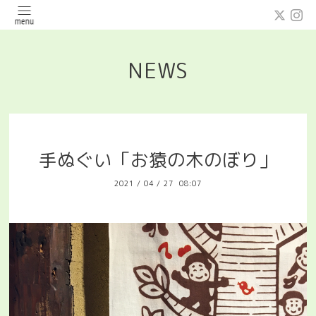
NEWS
手ぬぐい「お猿の木のぼり」
2021
/
04
/
27 08:07