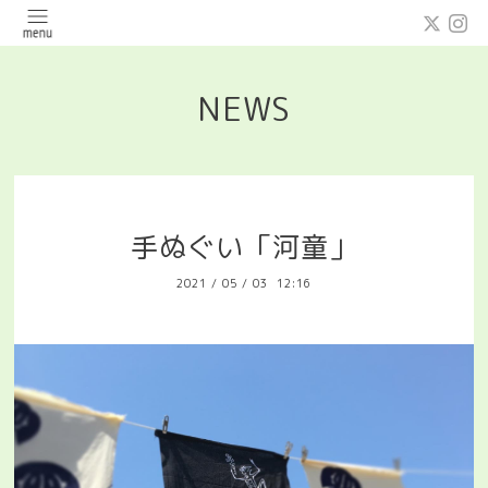
NEWS
手ぬぐい「河童」
2021
/
05
/
03 12:16