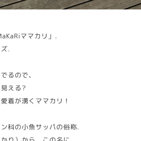
aKaRi
ママカリ」
.
ーズ
.
んでるので、
に見える
?
に愛着が湧くママカリ！
シン科の小魚サッパの俗称
.
まかり）から、この名に
.