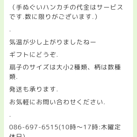
（手ぬぐいハンカチの代金はサービス
です
.
数に限りがございます
.
）
.
気温が少し上がりましたねー
ギフトにどうぞ
.
扇子のサイズは大小
2
種類、柄は数種
類
.
発送も承ります
.
お気軽にお問い合わせください
.
.
086-697-6515(10
時〜
17
時
:
木曜定
休日
)