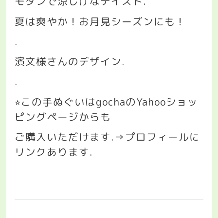
モダンで涼しげなテイスト
.
夏は爽やか！お月見シーズンにも！
.
濱文様さんのデザイン
.
.
この手ぬぐいは
gocha
の
Yahoo
ショッ
⭐︎
ピングページからも
ご購入いただけます
.→
プロフィールに
リンクあります
.