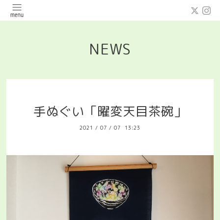
NEWS
手ぬぐい「曜変天目茶碗」
2021
/
07
/
07 13:23