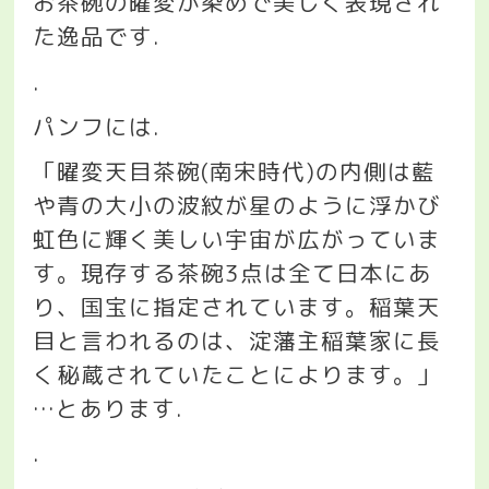
お茶碗の曜変が染めで美しく表現され
た逸品です
.
.
パンフには
.
「曜変天目茶碗
(
南宋時代
)
の内側は藍
や青の大小の波紋が星のように浮かび
虹色に輝く美しい宇宙が広がっていま
す。現存する茶碗
3
点は全て日本にあ
り、国宝に指定されています。稲葉天
目と言われるのは、淀藩主稲葉家に長
く秘蔵されていたことによります。」
…
とあります
.
.