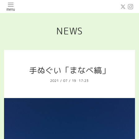
NEWS
手ぬぐい「まなべ縞」
2021
/
07
/
19 17:23