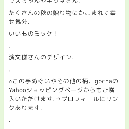
リスちゃんやキツネさん
.
たくさんの秋の贈り物にかこまれて幸
せ気分
.
いいものミッケ！
.
濱文様さんのデザイン
.
.
この手ぬぐいやその他の柄、
gocha
の
⭐︎
Yahoo
ショッピングページからもご購
入いただけます
.→
プロフィールにリン
クあります
.
.