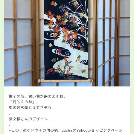
障子の前、濃い色が映えますね。
「月映えの秋」.
虫の音も聴こえてきそう.
.
濱文様さんのデザイン.
.
⭐︎この手ぬぐいやその他の柄、gochaのYahooショッピングページ