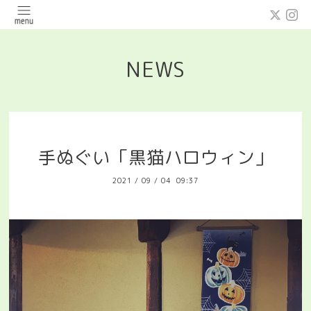
NEWS
手ぬぐい「黒猫ハロウィン」
2021
/
09
/
04 09:37