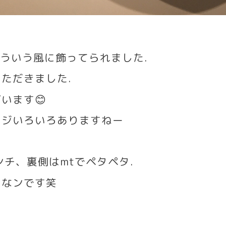
ういう風に飾ってられました
.
いただきました
.
ざいます
😊
ンジいろいろありますねー
ンチ、裏側は
mt
でペタペタ
.
きなンです笑