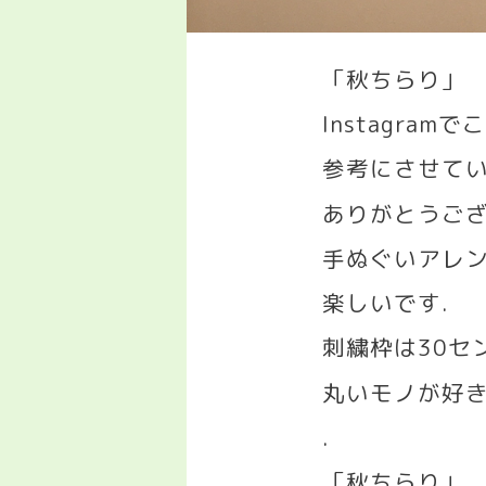
「秋ちらり」
Instagram
でこ
参考にさせて
ありがとうご
手ぬぐいアレ
楽しいです
.
刺繍枠は
30
セ
丸いモノが好
.
「秋ちらり」