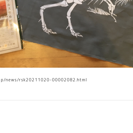
o.jp/news/rsk20211020-00002082.html