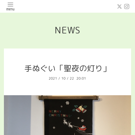
NEWS
手ぬぐい「聖夜の灯り」
2021
/
10
/
22 20:01