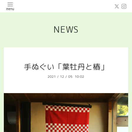
NEWS
手ぬぐい「葉牡丹と椿」
2021
/
12
/
05 10:02