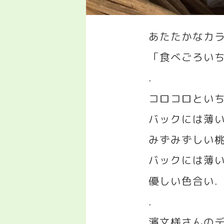
あたたかなカ
「食べごろい
.
コロコロとい
バックには薄
みずみずしい
バックには薄
優しい色合い
.
.
濱文様さんのデ