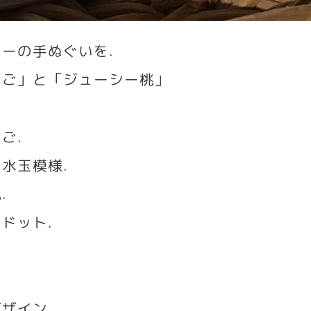
ラーの手ぬぐいを
.
ちご」と「ジューシー桃」
ちご
.
い水玉模様
.
桃
.
いドット
.
ザイン
.