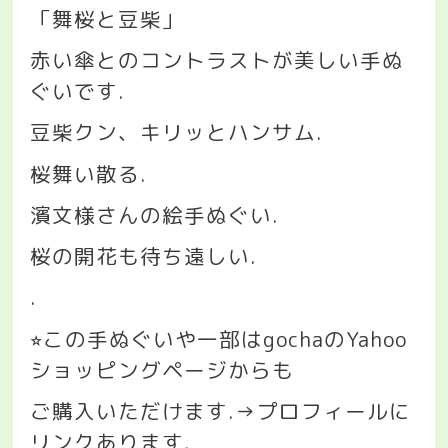
「舞桜と豆柴」
赤い傘とのコントラストが美しい手ぬ
ぐいです
.
豆柴クン、キリッとハンサム
.
桜舞い散る
.
濱文様さんの絵手ぬぐい
.
桜の開花も待ち遠しい
.
.
この手ぬぐいや一部は
gocha
の
Yahoo
⭐︎
ショッピングページからも
ご購入いただけます
.→
プロフィールに
リンクあります
.