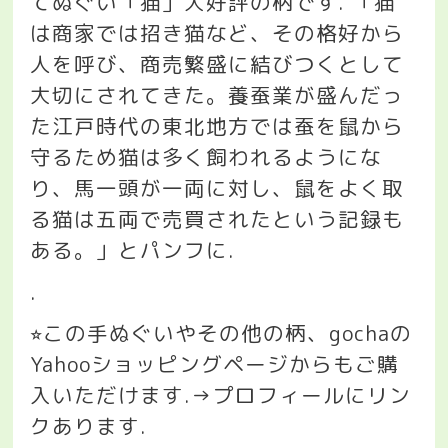
てぬぐい「猫」大好評の柄です
.
「猫
は商家では招き猫など、その格好から
人を呼び、商売繁盛に結びつくとして
大切にされてきた。養蚕業が盛んだっ
た江戸時代の東北地方では蚕を鼠から
守るため猫は多く飼われるようにな
り、馬一頭が一両に対し、鼠をよく取
る猫は五両で売買されたという記録も
ある。」とパンフに
.
.
この手ぬぐいやその他の柄、
gocha
の
⭐︎
Yahoo
ショッピングページからもご購
入いただけます
.→
プロフィールにリン
クあります
.