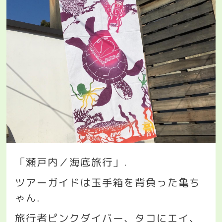
「瀬戸内／海底旅行」
.
ツアーガイドは玉手箱を背負った亀ち
ゃん
.
旅行者ピンクダイバー、タコにエイ、