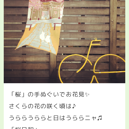
「桜」の手ぬぐいでお花見
✨
さくらの花の咲く頃は♪
うららうららと日はうららニャ♫