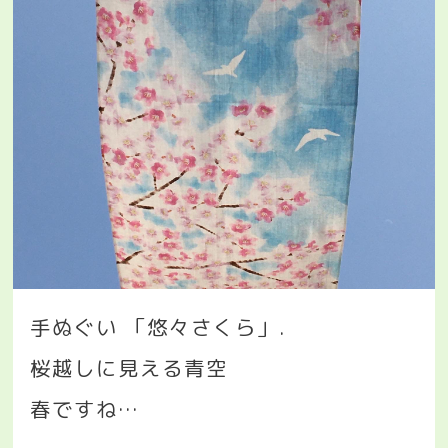
手ぬぐい
「悠々さくら」
.
桜越しに見える青空
春ですね
…