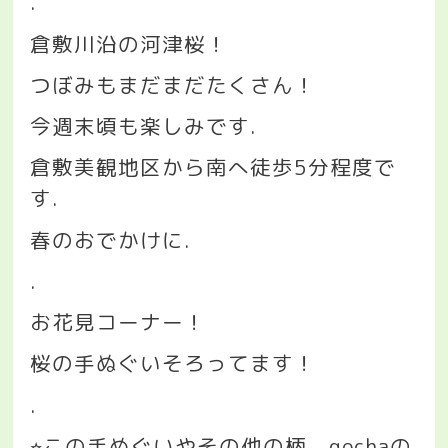
.
倉敷川沿の河津桜！
つぼみもまだまだたくさん！
今週末頃も楽しみです
.
倉敷美観地区から南へ徒歩
5
分程度で
す
.
春のおでかけに
.
.
お花見コーナー！
桜の手ぬぐいそろってます！
.
この手ぬぐいやその他の柄、
gocha
の
⭐︎