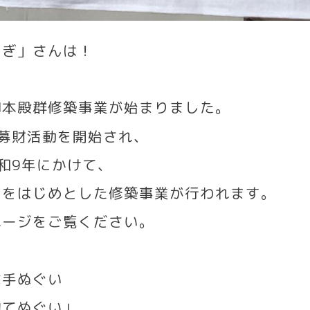
さぎ」さんは！
御本殿群修築事業が始まりました。
募財活動を開始され、
和
9
年にかけて、
えをはじめとした修築事業が行われます。
ページをご覧ください。
な手ぬぐい
物てぬぐい」