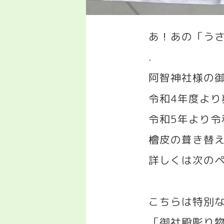
あ！あの「う
.
阿智神社様の
令和
4
年度より
令和
5
年より令
檜皮の葺き替
詳しくは次の
こちらは特別
「御社殿彫り