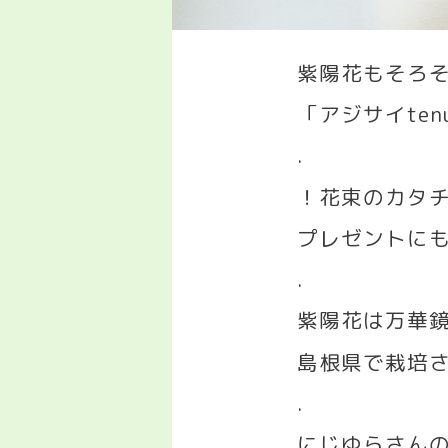
紫陽花もそろ
「アジサイ
ten
.
！花束のカタ
プレゼントに
.
紫陽花は万華
島根県で栽培
.
にじゆらさん