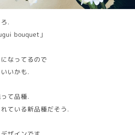
そろ
.
ugui bouquet
」
チになってるので
もいいかも
.
鏡って品種
.
されている新品種だそう
.
のデザインです
.